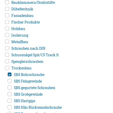
Bauklammern/Drahtstifte
Dübeltechnik
Fassadenbau
Fischer Produkte
Holzbau
Isolierung
Metallbau
Schrauben nach DIN
Schussnägel Spit/C5 Track It
Spenglerschrauben
Trockenbau
SBS Bohrschraube
SBS Feingewinde
SBS gegurtete Schrauben
SBS Grobgewinde
SBS Hartgips
SBS Hilo Rückwandschraube