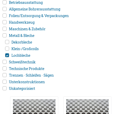
Betriebsausstattung
Allgemeine Bohrerausstattung
Folien/Entsorgung & Verpackungen
Handwerkzeug
Maschinen & Zubehör
Metall & Bleche
Dekorbleche
Klein-/Großcoils
Lochbleche
Schweißtechnik
Technische Produkte
Trennen · Schleifen · Sägen
Unterkonstruktionen
Unkategorisiert