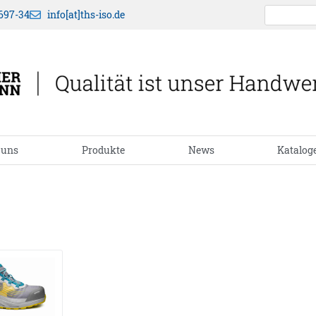
697-34
info[at]ths-iso.de
 uns
Produkte
News
Katalog