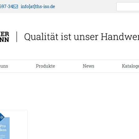
697-34
info[at]ths-iso.de
 uns
Produkte
News
Katalog