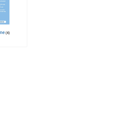
one
(4)