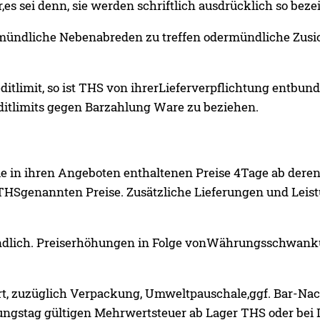
s sei denn, sie werden schriftlich ausdrücklich so beze
 mündliche Nebenabreden zu treffen odermündliche Zusi
editlimit, so ist THS von ihrerLieferverpflichtung entb
ditlimits gegen Barzahlung Ware zu beziehen.
die in ihren Angeboten enthaltenen Preise 4Tage ab der
 THSgenannten Preise. Zusätzliche Lieferungen und Lei
bindlich. Preiserhöhungen in Folge vonWährungsschwank
nbart, zuzüglich Verpackung, Umweltpauschale,ggf. Bar-N
rungstag gültigen Mehrwertsteuer ab Lager THS oder bei