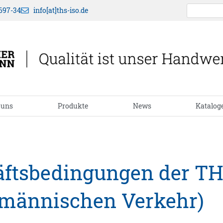
697-34
info[at]ths-iso.de
 uns
Produkte
News
Katalog
äftsbedingungen der 
fmännischen Verkehr)