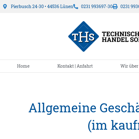
Pierbusch 24-30 • 44536 Lünen
0231 993697-30
0231 993
Home
Kontakt | Anfahrt
Wir über
Allgemeine Gesch
(im kau