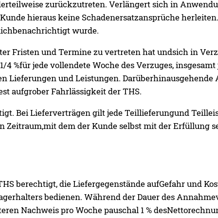
derteilweise zurückzutreten. Verlängert sich in Anwendun
er Kunde hieraus keine Schadenersatzansprüche herleit
lichbenachrichtigt wurde.
er Fristen und Termine zu vertreten hat undsich in Verz
4 %für jede vollendete Woche des Verzuges, insgesamt 
n Lieferungen und Leistungen. Darüberhinausgehende 
st aufgrober Fahrlässigkeit der THS.
igt. Bei Lieferverträgen gilt jede Teillieferungund Teillei
en Zeitraum,mit dem der Kunde selbst mit der Erfüllung s
THS berechtigt, die Liefergegenstände aufGefahr und Ko
sLagerhalters bedienen. Während der Dauer des Annahme
teren Nachweis pro Woche pauschal 1 % desNettorechnu