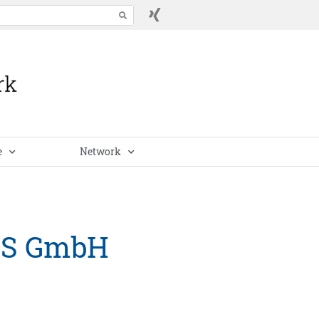
e
Network
THS GmbH