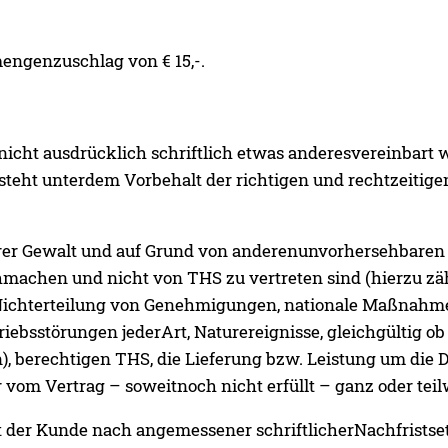
mengenzuschlag von € 15,-.
 nicht ausdrücklich schriftlich etwas anderesvereinbart
steht unterdem Vorbehalt der richtigen und rechtzeitig
rer Gewalt und auf Grund von anderenunvorhersehbaren 
machen und nicht von THS zu vertreten sind (hierzu zäh
 Nichterteilung von Genehmigungen, nationale Maßnah
ebsstörungen jederArt, Naturereignisse, gleichgültig ob
n), berechtigen THS, die Lieferung bzw. Leistung um die 
om Vertrag – soweitnoch nicht erfüllt – ganz oder teil
st der Kunde nach angemessener schriftlicherNachfrists