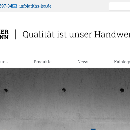
697-34
info[at]ths-iso.de
 uns
Produkte
News
Katalog