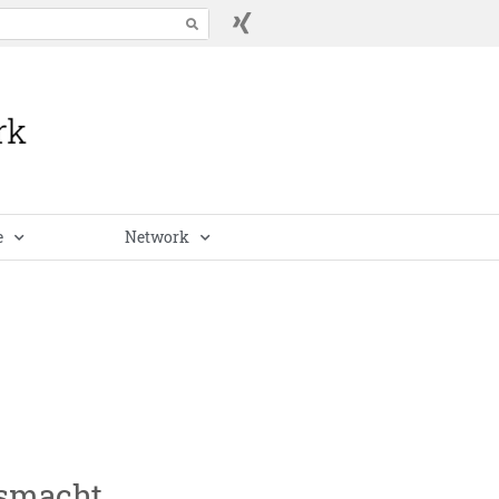
e
Network
smacht