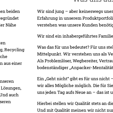
den beiden
Wir sind jung – aber keineswegs uner
gegründet
Erfahrung in unserem Produktportfoli
der Nähe
verstehen was unsere Kunden benöti
Wir sind ein inhabergeführtes Famil
ten
Was das für uns bedeutet? Für uns st
g, Recycling
Mittelpunkt. Wir verstehen uns als V
sche
Als Problemlöser, Wegbereiter, Vertrau
n aus einer
bodenständiger „Anpacker-Mentalität
Ein „Geht nicht“ gibt es für uns nich
unseren
wir alles Mögliche möglich. Die für Si
e Lösungen,
uns jeden Tag aufs Neue an – das ist 
 Und auch
nseren
Hierbei stellen wir Qualität stets an die
Und mit Qualität meinen wir nicht nu