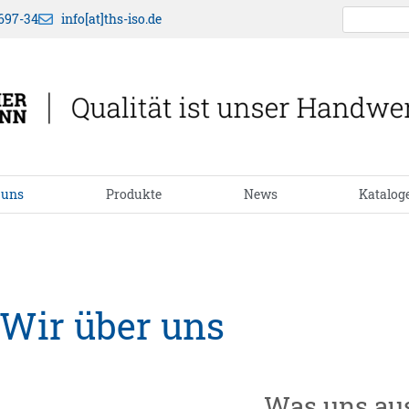
697-34
info[at]ths-iso.de
 uns
Produkte
News
Katalog
Wir über uns
Was uns au