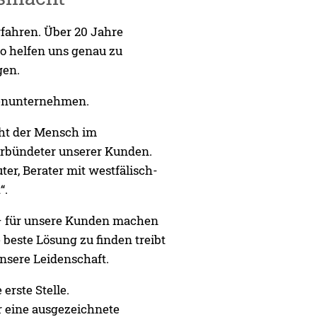
fahren. Über 20 Jahre
o helfen uns genau zu
gen.
ienunternehmen.
eht der Mensch im
erbündeter unserer Kunden.
ter, Berater mit westfälisch-
“.
t – für unsere Kunden machen
e beste Lösung zu finden treibt
unsere Leidenschaft.
 erste Stelle.
r eine ausgezeichnete