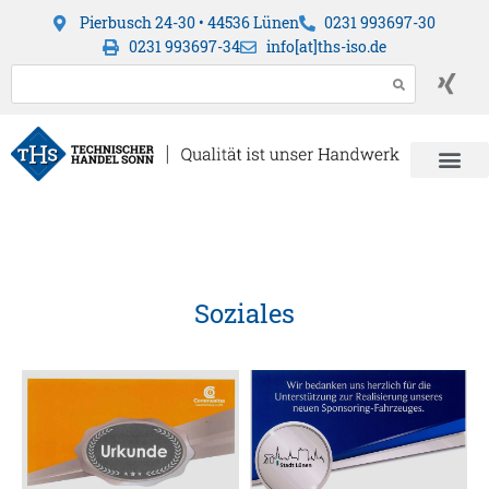
Pierbusch 24-30 • 44536 Lünen
0231 993697-30
0231 993697-34
info[at]ths-iso.de
Soziales