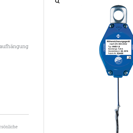
laufhängung
rsönliche