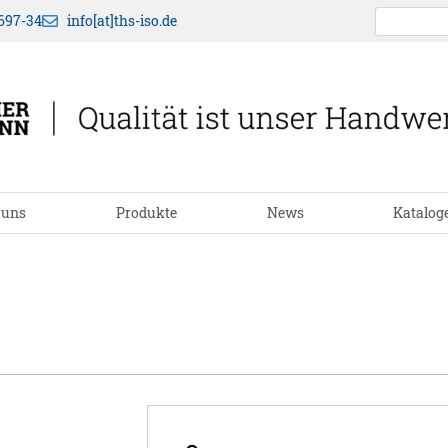
697-34
info[at]ths-iso.de
 uns
Produkte
News
Katalog