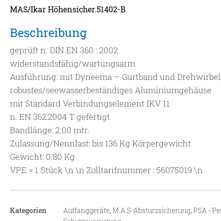
MAS/Ikar Höhensicher.51402-B
Beschreibung
geprüft n. DIN EN 360 : 2002
widerstandsfähig/wartungsarm
Ausführung: mit Dyneema – Gurtband und Drehwirbe
robustes/seewasserbeständiges Aluminiumgehäuse
mit Standard Verbindungselement IKV 11
n. EN 362:2004 T gefertigt
Bandlänge: 2.00 mtr.
Zulassung/Nennlast: bis 136 Kg Körpergewicht
Gewicht: 0.80 Kg
VPE = 1 Stück \n \n Zolltarifnummer : 56075019 \n
Kategorien
Auffanggeräte
,
M.A.S-Absturzsicherung
,
PSA - Pe