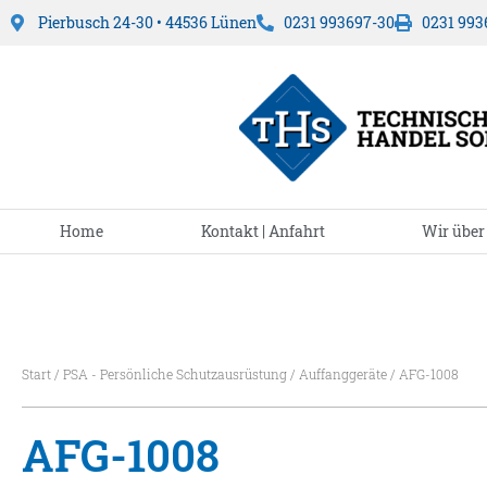
Pierbusch 24-30 • 44536 Lünen
0231 993697-30
0231 993
Home
Kontakt | Anfahrt
Wir über
Start
/
PSA - Persönliche Schutzausrüstung
/
Auffanggeräte
/ AFG-1008
AFG-1008