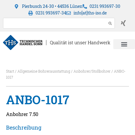
Pierbusch 24-30 • 44536 Lünen
0231 993697-30
0231 993697-34
info[at]ths-iso.de
Start
/
Allgemeine Bohrerausstattung
/
Anbohrer/Stoßbohrer
/ ANBO-
1017
ANBO-1017
Anbohrer 7.50
Beschreibung