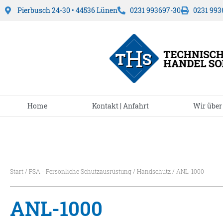
Pierbusch 24-30 • 44536 Lünen
0231 993697-30
0231 993
Home
Kontakt | Anfahrt
Wir über
Start
/
PSA - Persönliche Schutzausrüstung
/
Handschutz
/ ANL-1000
ANL-1000