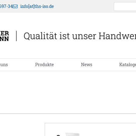
697-34
info[at]ths-iso.de
 uns
Produkte
News
Katalog