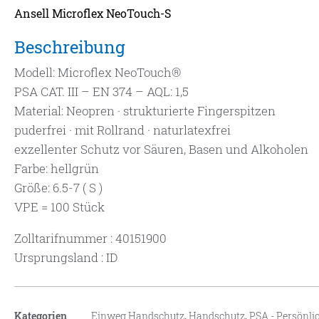
Ansell Microflex NeoTouch-S
Beschreibung
Modell: Microflex NeoTouch®
PSA CAT. III – EN 374 – AQL: 1,5
Material: Neopren · strukturierte Fingerspitzen
puderfrei · mit Rollrand · naturlatexfrei
exzellenter Schutz vor Säuren, Basen und Alkoholen
Farbe: hellgrün
Größe: 6.5-7 ( S )
VPE = 100 Stück
Zolltarifnummer : 40151900
Ursprungsland : ID
Kategorien
Einweg Handschutz
,
Handschutz
,
PSA - Persönli