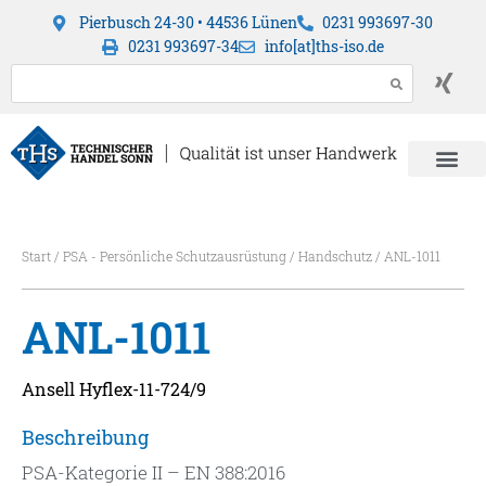
Pierbusch 24-30 • 44536 Lünen
0231 993697-30
0231 993697-34
info[at]ths-iso.de
Start
/
PSA - Persönliche Schutzausrüstung
/
Handschutz
/ ANL-1011
ANL-1011
Ansell Hyflex-11-724/9
Beschreibung
PSA-Kategorie II – EN 388:2016