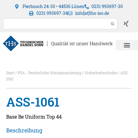
Pierbusch 24-30 • 44536 Lünen
0231 993697-30
0231 993697-34
info[at]ths-iso.de
Start
/
PSA - Persönliche Schutzausrüstung
/
Sicherheitsschuhe
/ ASS-
1061
ASS-1061
Base Be Uniform Top 44
Beschreibung