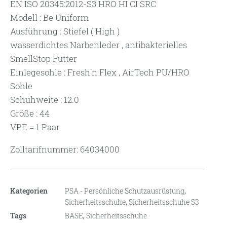
EN ISO 20345:2012-S3 HRO HI CI SRC
Modell : Be Uniform
Ausführung : Stiefel ( High )
wasserdichtes Narbenleder , antibakterielles
SmellStop Futter
Einlegesohle : Fresh´n Flex , AirTech PU/HRO
Sohle
Schuhweite : 12.0
Größe : 44
VPE = 1 Paar
Zolltarifnummer: 64034000
Kategorien
PSA - Persönliche Schutzausrüstung
,
Sicherheitsschuhe
,
Sicherheitsschuhe S3
Tags
BASE
,
Sicherheitsschuhe