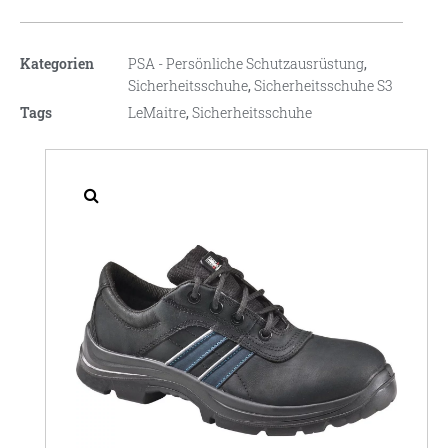
Kategorien
PSA - Persönliche Schutzausrüstung
,
Sicherheitsschuhe
,
Sicherheitsschuhe S3
Tags
LeMaitre
,
Sicherheitsschuhe