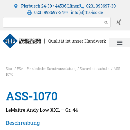
Pierbusch 24-30 • 44536 Lünen
0231 993697-30
0231 993697-34
info[at]ths-iso.de
Start
/
PSA - Persönliche Schutzausrüstung
/
Sicherheitsschuhe
/ ASS-
1070
ASS-1070
LeMaitre Andy Low XXL – Gr. 44
Beschreibung