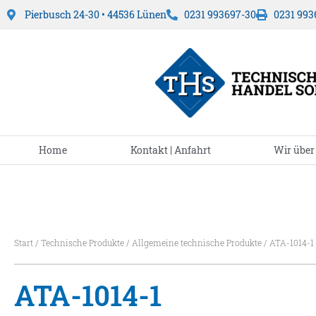
Pierbusch 24-30 • 44536 Lünen
0231 993697-30
0231 993
Home
Kontakt | Anfahrt
Wir über
Start
/
Technische Produkte
/
Allgemeine technische Produkte
/ ATA-1014-1
ATA-1014-1