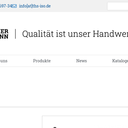
697-34
info[at]ths-iso.de
 uns
Produkte
News
Katalog