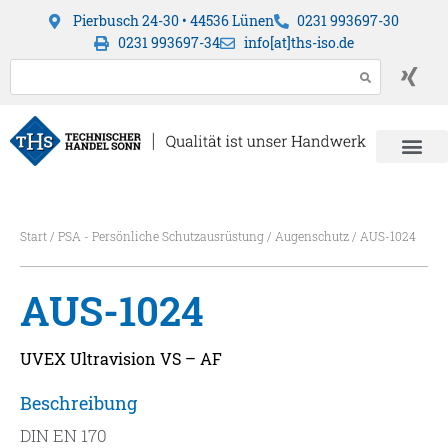
Pierbusch 24-30 • 44536 Lünen
0231 993697-30
0231 993697-34
info[at]ths-iso.de
Start
/
PSA - Persönliche Schutzausrüstung
/
Augenschutz
/ AUS-1024
AUS-1024
UVEX Ultravision VS – AF
Beschreibung
DIN EN 170