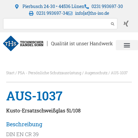
Pierbusch 24-30 • 44536 Lünen
0231 993697-30
0231 993697-34
info[at]ths-iso.de
Start
/
PSA - Persönliche Schutzausrüstung
/
Augenschutz
/ AUS-1037
AUS-1037
Kusto-Ersatzschweißglas 51/108
Beschreibung
DIN EN CR 39