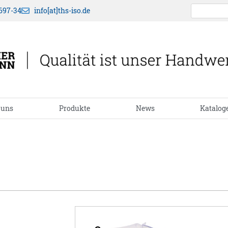
697-34
info[at]ths-iso.de
 uns
Produkte
News
Katalog