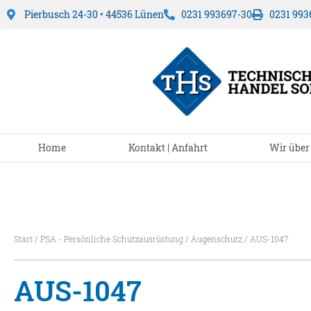
Pierbusch 24-30 • 44536 Lünen
0231 993697-30
0231 993
Home
Kontakt | Anfahrt
Wir über
Start
/
PSA - Persönliche Schutzausrüstung
/
Augenschutz
/ AUS-1047
AUS-1047