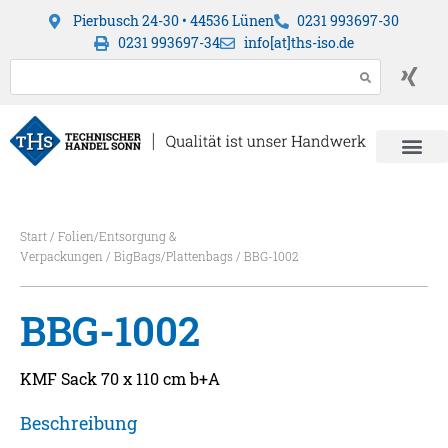
Pierbusch 24-30 • 44536 Lünen
0231 993697-30
0231 993697-34
info[at]ths-iso.de
Start
/
Folien/Entsorgung &
Verpackungen
/
BigBags/Plattenbags
/ BBG-1002
BBG-1002
KMF Sack 70 x 110 cm b+A
Beschreibung