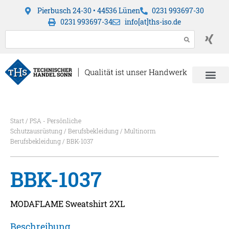
Pierbusch 24-30 • 44536 Lünen
0231 993697-30
0231 993697-34
info[at]ths-iso.de
Start
/
PSA - Persönliche
Schutzausrüstung
/
Berufsbekleidung
/
Multinorm
Berufsbekleidung
/ BBK-1037
BBK-1037
MODAFLAME Sweatshirt 2XL
Beschreibung