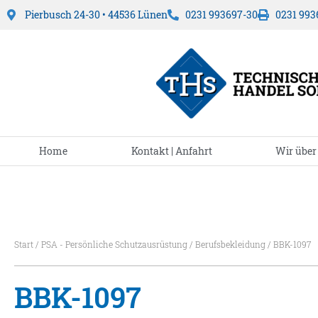
Pierbusch 24-30 • 44536 Lünen
0231 993697-30
0231 993
Home
Kontakt | Anfahrt
Wir über
Start
/
PSA - Persönliche Schutzausrüstung
/
Berufsbekleidung
/ BBK-1097
BBK-1097