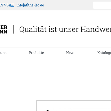
697-34
info[at]ths-iso.de
 uns
Produkte
News
Katalog