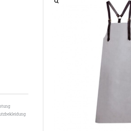
üstung
utzbekleidung