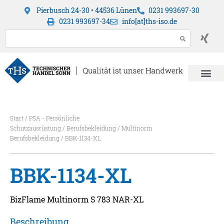
Pierbusch 24-30 • 44536 Lünen
0231 993697-30
0231 993697-34
info[at]ths-iso.de
Start
/
PSA - Persönliche
Schutzausrüstung
/
Berufsbekleidung
/
Multinorm
Berufsbekleidung
/ BBK-1134-XL
BBK-1134-XL
BizFlame Multinorm S 783 NAR-XL
Beschreibung