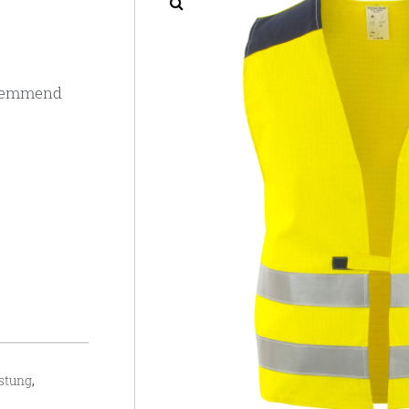
mmhemmend
üstung
,