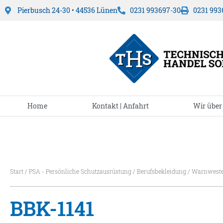
Pierbusch 24-30 • 44536 Lünen
0231 993697-30
0231 993
Home
Kontakt | Anfahrt
Wir über
Start
/
PSA - Persönliche Schutzausrüstung
/
Berufsbekleidung
/
Warnwest
BBK-1141