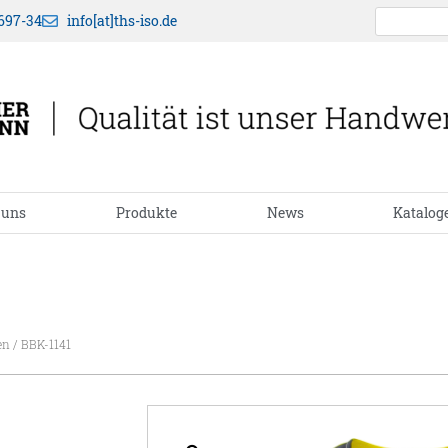
697-34
info[at]ths-iso.de
 uns
Produkte
News
Katalog
en
/ BBK-1141