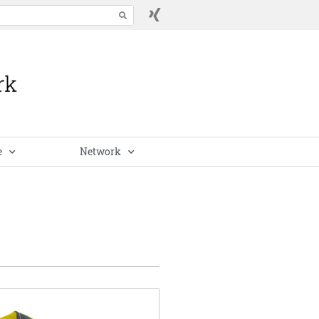
e
Network