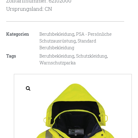
Zolltarifnummer: 62102000
Ursprungsland: CN
Kategorien
Berufsbekleidung
,
PSA - Persönliche
Schutzausrüstung
,
Standard
Berufsbekleidung
Tags
Berufsbekleidung
,
Schutzkleidung
,
Warnschutzparka