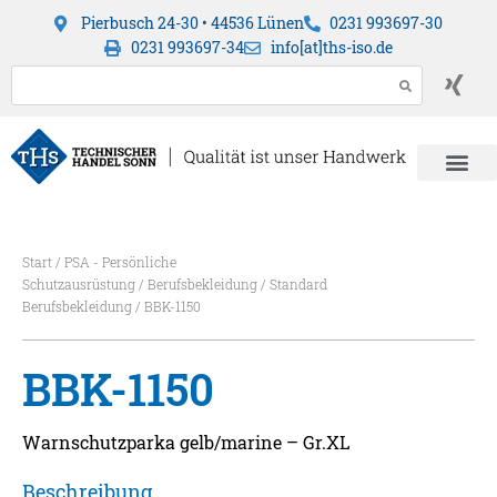
Pierbusch 24-30 • 44536 Lünen
0231 993697-30
0231 993697-34
info[at]ths-iso.de
Start
/
PSA - Persönliche
Schutzausrüstung
/
Berufsbekleidung
/
Standard
Berufsbekleidung
/ BBK-1150
BBK-1150
Warnschutzparka gelb/marine – Gr.XL
Beschreibung