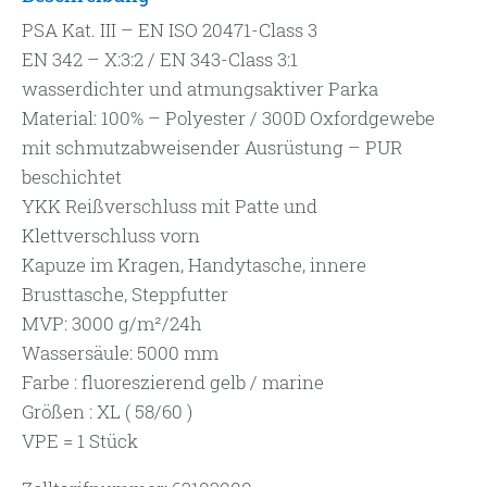
PSA Kat. III – EN ISO 20471-Class 3
EN 342 – X:3:2 / EN 343-Class 3:1
wasserdichter und atmungsaktiver Parka
Material: 100% – Polyester / 300D Oxfordgewebe
mit schmutzabweisender Ausrüstung – PUR
beschichtet
YKK Reißverschluss mit Patte und
Klettverschluss vorn
Kapuze im Kragen, Handytasche, innere
Brusttasche, Steppfutter
MVP: 3000 g/m²/24h
Wassersäule: 5000 mm
Farbe : fluoreszierend gelb / marine
Größen : XL ( 58/60 )
VPE = 1 Stück