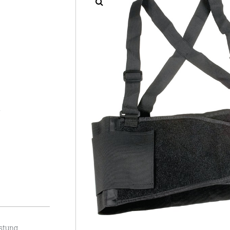
n
üstung