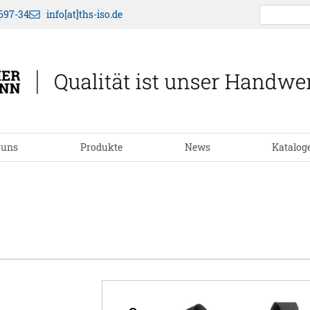
697-34
info[at]ths-iso.de
 uns
Produkte
News
Katalog