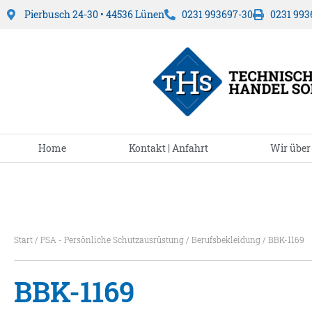
Pierbusch 24-30 • 44536 Lünen
0231 993697-30
0231 993
Home
Kontakt | Anfahrt
Wir über
Start
/
PSA - Persönliche Schutzausrüstung
/
Berufsbekleidung
/ BBK-1169
BBK-1169