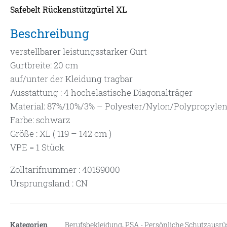
Safebelt Rückenstützgürtel XL
Beschreibung
verstellbarer leistungsstarker Gurt
Gurtbreite: 20 cm
auf/unter der Kleidung tragbar
Ausstattung : 4 hochelastische Diagonalträger
Material: 87%/10%/3% – Polyester/Nylon/Polypropyle
Farbe: schwarz
Größe : XL ( 119 – 142 cm )
VPE = 1 Stück
Zolltarifnummer : 40159000
Ursprungsland : CN
Kategorien
Berufsbekleidung
,
PSA - Persönliche Schutzausr