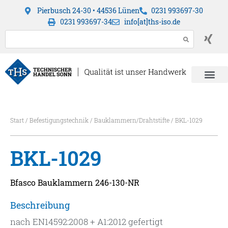
Pierbusch 24-30 • 44536 Lünen
0231 993697-30
0231 993697-34
info[at]ths-iso.de
Start
/
Befestigungstechnik
/
Bauklammern/Drahtstifte
/ BKL-1029
BKL-1029
Bfasco Bauklammern 246-130-NR
Beschreibung
nach EN14592:2008 + A1:2012 gefertigt