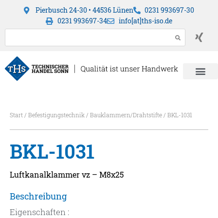
Pierbusch 24-30 • 44536 Lünen
0231 993697-30
0231 993697-34
info[at]ths-iso.de
Start
/
Befestigungstechnik
/
Bauklammern/Drahtstifte
/ BKL-1031
BKL-1031
Luftkanalklammer vz – M8x25
Beschreibung
Eigenschaften :