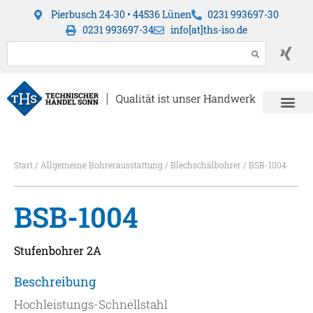
Pierbusch 24-30 • 44536 Lünen
0231 993697-30
0231 993697-34
info[at]ths-iso.de
Start
/
Allgemeine Bohrerausstattung
/
Blechschälbohrer
/ BSB-1004
BSB-1004
Stufenbohrer 2A
Beschreibung
Hochleistungs-Schnellstahl