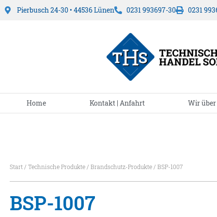
Pierbusch 24-30 • 44536 Lünen
0231 993697-30
0231 993
Home
Kontakt | Anfahrt
Wir über
Start
/
Technische Produkte
/
Brandschutz-Produkte
/ BSP-1007
BSP-1007