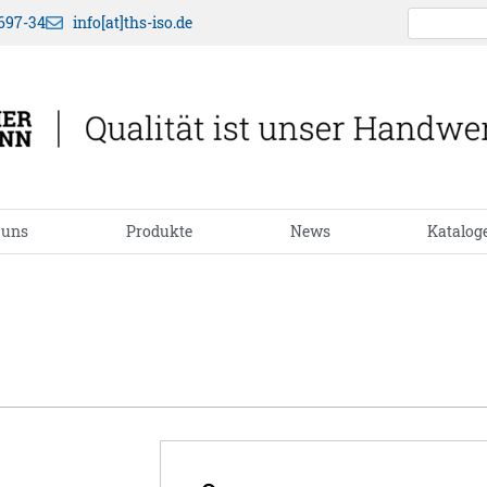
697-34
info[at]ths-iso.de
 uns
Produkte
News
Katalog