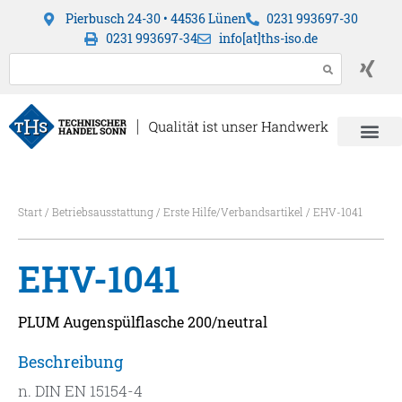
Pierbusch 24-30 • 44536 Lünen
0231 993697-30
0231 993697-34
info[at]ths-iso.de
Start
/
Betriebsausstattung
/
Erste Hilfe/Verbandsartikel
/ EHV-1041
EHV-1041
PLUM Augenspülflasche 200/neutral
Beschreibung
n. DIN EN 15154-4