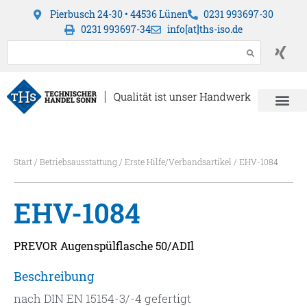
Pierbusch 24-30 • 44536 Lünen
0231 993697-30
0231 993697-34
info[at]ths-iso.de
Start
/
Betriebsausstattung
/
Erste Hilfe/Verbandsartikel
/ EHV-1084
EHV-1084
PREVOR Augenspülflasche 50/ADIl
Beschreibung
nach DIN EN 15154-3/-4 gefertigt