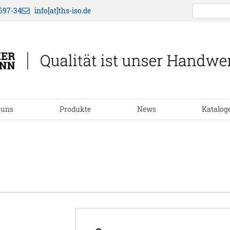
697-34
info[at]ths-iso.de
 uns
Produkte
News
Katalog