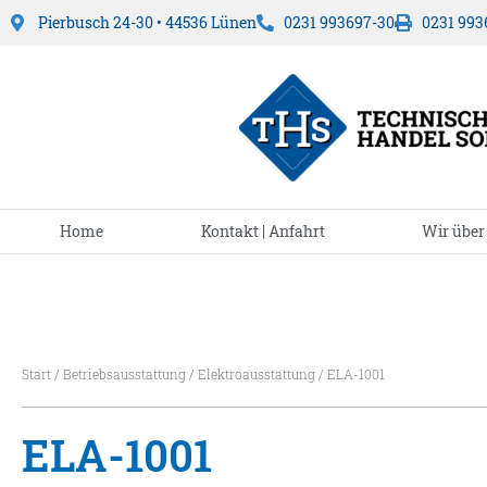
Pierbusch 24-30 • 44536 Lünen
0231 993697-30
0231 993
Home
Kontakt | Anfahrt
Wir über
Start
/
Betriebsausstattung
/
Elektroausstattung
/ ELA-1001
ELA-1001