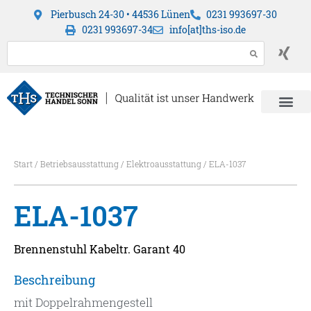
Pierbusch 24-30 • 44536 Lünen
0231 993697-30
0231 993697-34
info[at]ths-iso.de
Start
/
Betriebsausstattung
/
Elektroausstattung
/ ELA-1037
ELA-1037
Brennenstuhl Kabeltr. Garant 40
Beschreibung
mit Doppelrahmengestell