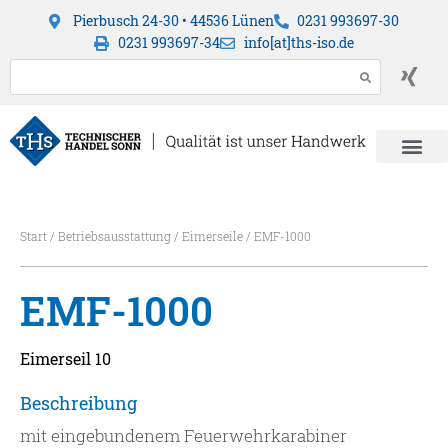
Pierbusch 24-30 • 44536 Lünen
0231 993697-30
0231 993697-34
info[at]ths-iso.de
Start
/
Betriebsausstattung
/
Eimerseile
/ EMF-1000
EMF-1000
Eimerseil 10
Beschreibung
mit eingebundenem Feuerwehrkarabiner