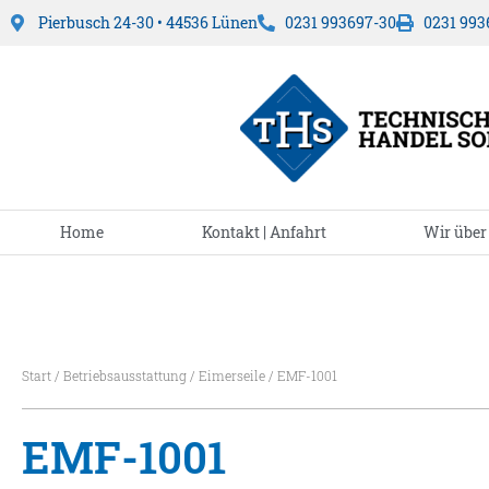
Pierbusch 24-30 • 44536 Lünen
0231 993697-30
0231 993
Home
Kontakt | Anfahrt
Wir über
Start
/
Betriebsausstattung
/
Eimerseile
/ EMF-1001
EMF-1001