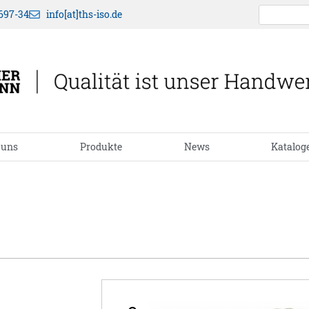
697-34
info[at]ths-iso.de
 uns
Produkte
News
Katalog