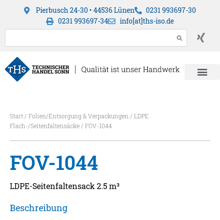
Pierbusch 24-30 • 44536 Lünen
0231 993697-30
0231 993697-34
info[at]ths-iso.de
Start
/
Folien/Entsorgung & Verpackungen
/
LDPE
Flach-/Seitenfaltensäcke
/ FOV-1044
FOV-1044
LDPE-Seitenfaltensack 2.5 m³
Beschreibung