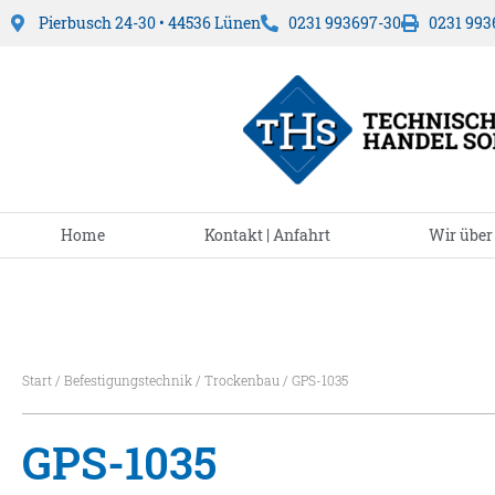
Pierbusch 24-30 • 44536 Lünen
0231 993697-30
0231 993
Home
Kontakt | Anfahrt
Wir über
Start
/
Befestigungstechnik
/
Trockenbau
/ GPS-1035
GPS-1035