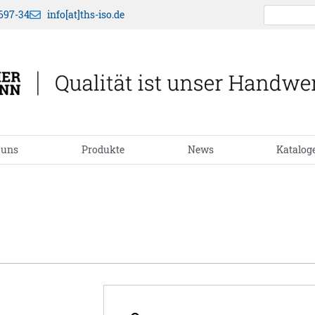
697-34
info[at]ths-iso.de
 uns
Produkte
News
Katalog