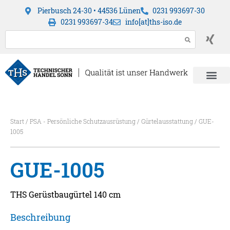
Pierbusch 24-30 • 44536 Lünen
0231 993697-30
0231 993697-34
info[at]ths-iso.de
Start
/
PSA - Persönliche Schutzausrüstung
/
Gürtelausstattung
/ GUE-
1005
GUE-1005
THS Gerüstbaugürtel 140 cm
Beschreibung