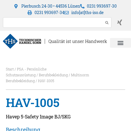
Pierbusch 24-30 • 44536 Lünen
0231 993697-30
0231 993697-34
info[at]ths-iso.de
Start
/
PSA - Persönliche
Schutzausrüstung
/
Berufsbekleidung
/
Multinorm
Berufsbekleidung
/ HAV-1005
HAV-1005
Havep 5-Safety Image BJ/SKG
Beschreibung