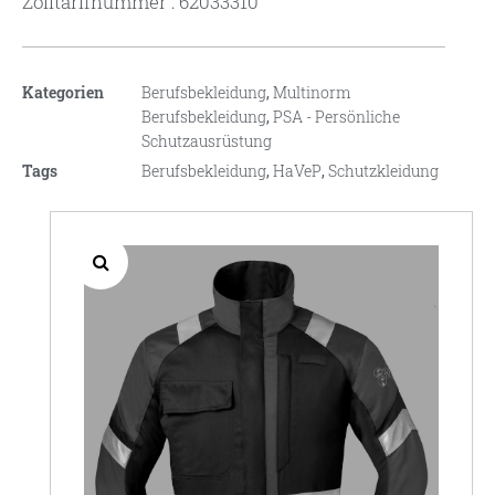
Zolltarifnummer : 62033310
Kategorien
Berufsbekleidung
,
Multinorm
Berufsbekleidung
,
PSA - Persönliche
Schutzausrüstung
Tags
Berufsbekleidung
,
HaVeP
,
Schutzkleidung