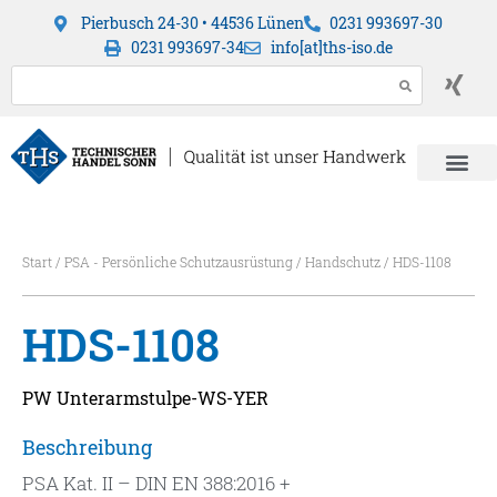
Pierbusch 24-30 • 44536 Lünen
0231 993697-30
0231 993697-34
info[at]ths-iso.de
Start
/
PSA - Persönliche Schutzausrüstung
/
Handschutz
/ HDS-1108
HDS-1108
PW Unterarmstulpe-WS-YER
Beschreibung
PSA Kat. II – DIN EN 388:2016 +