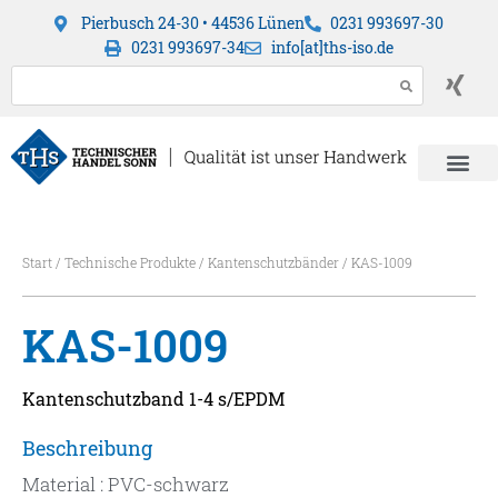
Pierbusch 24-30 • 44536 Lünen
0231 993697-30
0231 993697-34
info[at]ths-iso.de
Start
/
Technische Produkte
/
Kantenschutzbänder
/ KAS-1009
KAS-1009
Kantenschutzband 1-4 s/EPDM
Beschreibung
Material : PVC-schwarz