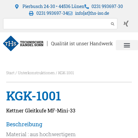
Pierbusch 24-30 • 44536 Lünen
0231 993697-30
0231 993697-34
info[at]ths-iso.de
Start
/
Unterkonstruktionen
/ KGK-1001
KGK-1001
Kettner Gleitkufe MF-Mini-33
Beschreibung
Material : aus hochwertigem