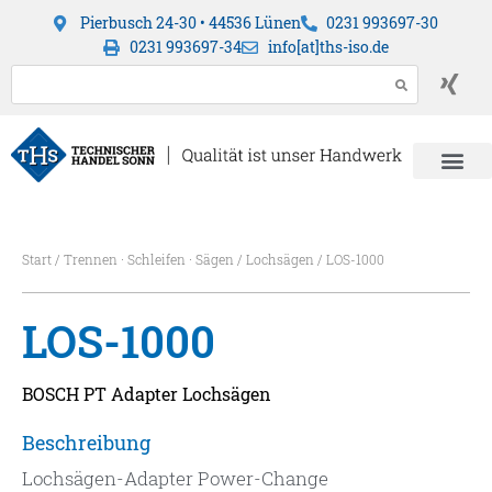
Pierbusch 24-30 • 44536 Lünen
0231 993697-30
0231 993697-34
info[at]ths-iso.de
Start
/
Trennen · Schleifen · Sägen
/
Lochsägen
/ LOS-1000
LOS-1000
BOSCH PT Adapter Lochsägen
Beschreibung
Lochsägen-Adapter Power-Change