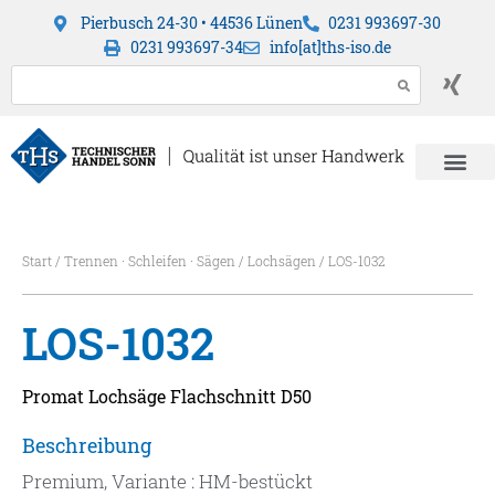
Pierbusch 24-30 • 44536 Lünen
0231 993697-30
0231 993697-34
info[at]ths-iso.de
Start
/
Trennen · Schleifen · Sägen
/
Lochsägen
/ LOS-1032
LOS-1032
Promat Lochsäge Flachschnitt D50
Beschreibung
Premium, Variante : HM-bestückt