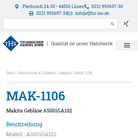
Pierbusch 24-30 • 44536 Lünen
0231 993697-30
0231 993697-34
info[at]ths-iso.de
Start
/
Maschinen & Zubehör
/
Makita
/ MAK-1106
MAK-1106
Makita Gebläse AS001GA102
Beschreibung
Modell : AS001GA102