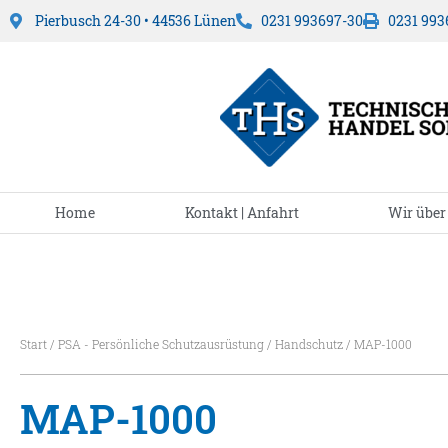
Pierbusch 24-30 • 44536 Lünen
0231 993697-30
0231 993
Home
Kontakt | Anfahrt
Wir über
Start
/
PSA - Persönliche Schutzausrüstung
/
Handschutz
/ MAP-1000
MAP-1000