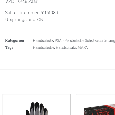
VPE = 6/48 Paar
Zolltarifnummer: 61161080
Ursprungsland: CN
Kategorien
Handschutz
,
PSA - Persönliche Schutzausrüstun
Tags
Handschuhe
,
Handschutz
,
MAPA