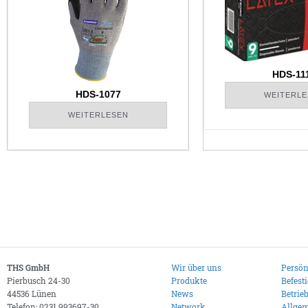
HDS-11
HDS-1077
WEITERLE
WEITERLESEN
THS GmbH
Wir über uns
Persön
Pierbusch 24-30
Produkte
Befest
44536 Lünen
News
Betrie
Telefon: 0231 993697-30
Network
Allgem