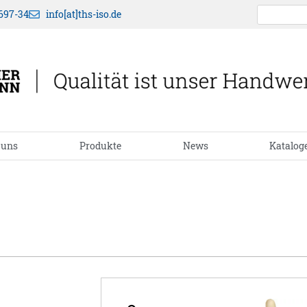
697-34
info[at]ths-iso.de
 uns
Produkte
News
Katalog