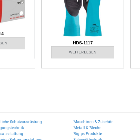
14
HDS-1117
SEN
WEITERLESEN
liche Schutzausrüstung
Maschinen & Zubehör
igungstechnik
Metall & Bleche
bsausstattung
Rigips Produkte
eine Bohrerausstattung
Schweißtechnik