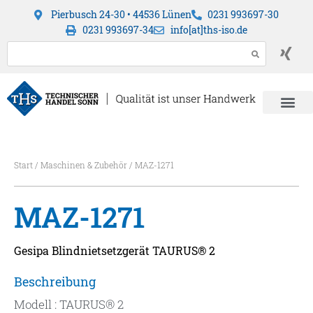
Pierbusch 24-30 • 44536 Lünen
0231 993697-30
0231 993697-34
info[at]ths-iso.de
Start
/
Maschinen & Zubehör
/ MAZ-1271
MAZ-1271
Gesipa Blindnietsetzgerät TAURUS® 2
Beschreibung
Modell : TAURUS® 2