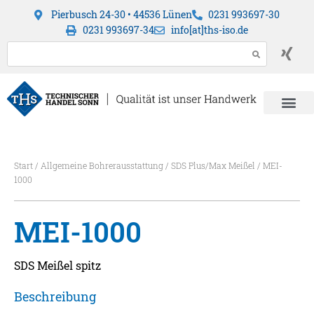
Pierbusch 24-30 • 44536 Lünen
0231 993697-30
0231 993697-34
info[at]ths-iso.de
Start
/
Allgemeine Bohrerausstattung
/
SDS Plus/Max Meißel
/ MEI-
1000
MEI-1000
SDS Meißel spitz
Beschreibung