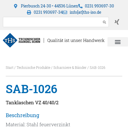
Pierbusch 24-30 • 44536 Lünen
0231 993697-30
0231 993697-34
info[at]ths-iso.de
Start
/
Technische Produkte
/
Scharniere & Bänder
/ SAB-1026
SAB-1026
Tanklaschen VZ 40/40/2
Beschreibung
Material: Stahl feuerverzinkt