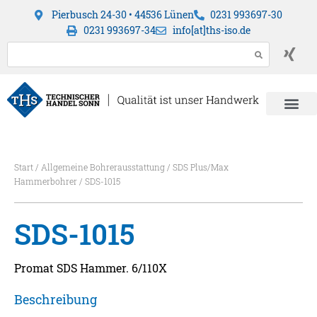
Pierbusch 24-30 • 44536 Lünen
0231 993697-30
0231 993697-34
info[at]ths-iso.de
Start
/
Allgemeine Bohrerausstattung
/
SDS Plus/Max
Hammerbohrer
/ SDS-1015
SDS-1015
Promat SDS Hammer. 6/110X
Beschreibung